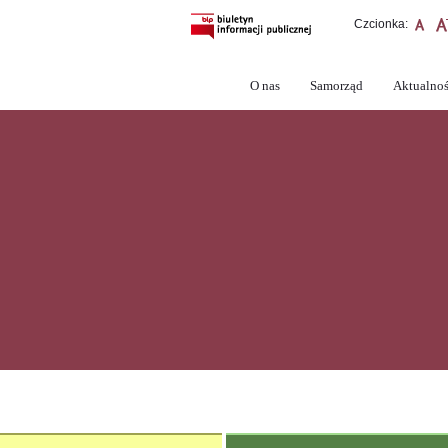
Czcionka:
O nas
Samorząd
Aktualnoś