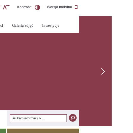
Kontrast:
Wersja mobilna
ci
Galeria zdjęć
Inwestycje