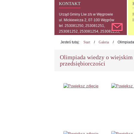
KONTAKT
Urząd Gminy Liw z/s w Węgrowie
P
ul. Mickiewicza 2, 07-100 Węgrów
tel. 253081250, 253081251,
253081252, 253081254, 253081255,
253081256, 253081257
Jesteś tutaj:
Start
/
Galeria
/
Olimpiada
Olimpiada wiedzy o wiejskim
przedsiębiorczości