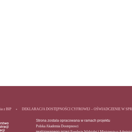
nia z BIP
DEKLARACJA DOSTĘPNOŚCI CYFROWEJ – OŚWIADCZENIE W SP
Strona zostala opracowana w ramach projektu
Polska Akademia Dostepnosci
realizowanego przez
Fundacje Widzialni
i
Ministerstwo Administr