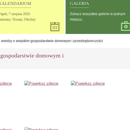
KALENDARIUM
GALERIA
iątek,
7
sierpnia
2026
Zobacz wszystkie galerie w jednym
Imieniny: Donaty, Olechny
miejscu.
 wiedzy o wiejskim gospodarstwie domowym i przedsiębiorczości
 gospodarstwie domowym i