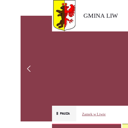
GMINA LIW
Zamek w Liwie