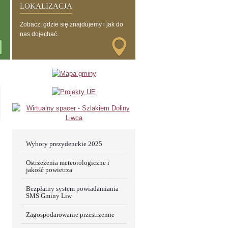
LOKALIZACJA
Zobacz, gdzie się znajdujemy i jak do
nas dojechać.
Wybory prezydenckie 2025
Ostrzeżenia meteorologiczne i
jakość powietrza
Bezpłatny system powiadamiania
SMS Gminy Liw
Zagospodarowanie przestrzenne