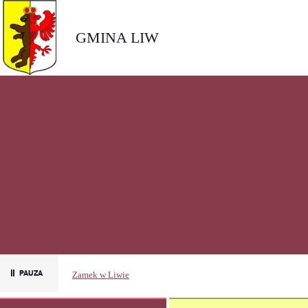
GMINA LIW
Zamek w Liwie