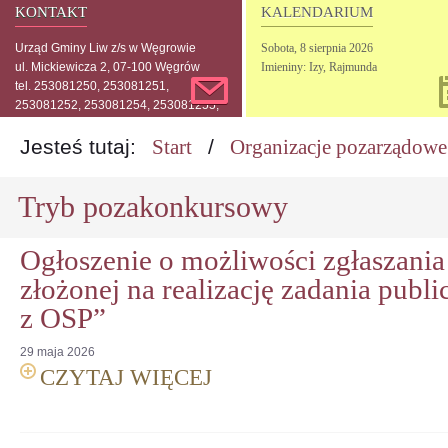
KONTAKT
KALENDARIUM
Urząd Gminy Liw z/s w Węgrowie
Sobota,
8
sierpnia
2026
ul. Mickiewicza 2, 07-100 Węgrów
Imieniny: Izy, Rajmunda
tel. 253081250, 253081251,
253081252, 253081254, 253081255,
253081256, 253081257
Jesteś tutaj:
Start
/
Organizacje pozarządowe
Tryb pozakonkursowy
Ogłoszenie o możliwości zgłaszania
złożonej na realizację zadania publi
z OSP”
29
maja
2026
CZYTAJ WIĘCEJ