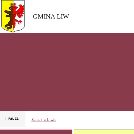
GMINA LIW
Zamek w Liwie