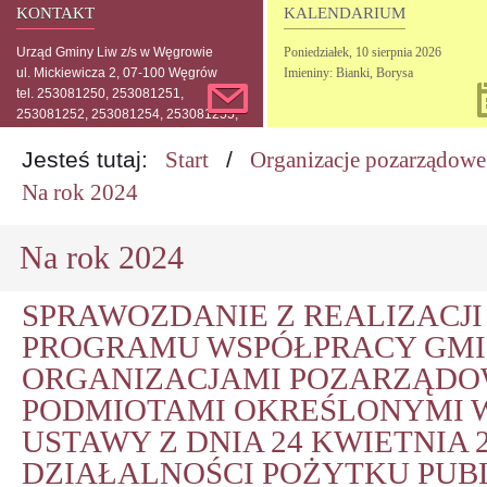
KONTAKT
KALENDARIUM
Urząd Gminy Liw z/s w Węgrowie
Poniedziałek,
10
sierpnia
2026
ul. Mickiewicza 2, 07-100 Węgrów
Imieniny: Bianki, Borysa
tel. 253081250, 253081251,
253081252, 253081254, 253081255,
253081256, 253081257
Jesteś tutaj:
Start
/
Organizacje pozarządowe
Na rok 2024
Na rok 2024
SPRAWOZDANIE Z REALIZACJ
PROGRAMU WSPÓŁPRACY GMI
ORGANIZACJAMI POZARZĄDO
PODMIOTAMI OKREŚLONYMI W A
USTAWY Z DNIA 24 KWIETNIA 2
DZIAŁALNOŚCI POŻYTKU PUBL