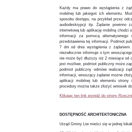
Każdy ma prawo do wystąpienia z żądan
mobilnej lub jakiegoś ich elementu. Mo
sposobu dostępu, na przykład przez odcz
audiodeskrypcji itp. Żądanie powinno 
internetową lub aplikację mobilną chodzi
informacji za pomocą alternatywnego 
przedstawienia tej informacji. Podmiot pu
7 dni od dnia wystąpienia z żądaniem. 
niezwłocznie informuje o tym wnoszącego 
nie może być dłuższy niż 2 miesiące od d
jest możliwe, podmiot publiczny może za
podmiot publiczny odmówi realizacji żą
informacji, wnoszący żądanie możne złoży
aplikacji mobilnej lub elementu strony
procedury można także złożyć wniosek d
Klikając ten link przejdź do strony Rzecz
DOSTĘPNOŚĆ ARCHITEKTONICZNA
Urząd Gminy Liw mieści się w jednej lokali