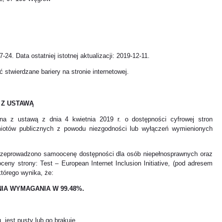
7-24. Data ostatniej istotnej aktualizacji: 2019-12-11.
 stwierdzane bariery na stronie internetowej.
 Z USTAWĄ
dna z ustawą z dnia 4 kwietnia 2019 r. o dostępności cyfrowej stron
dmiotów publicznych z powodu niezgodności lub wyłączeń wymienionych
 przeprowadzono samoocenę dostępności dla osób niepełnosprawnych oraz
eny strony: Test – European Internet Inclusion Initiative, (pod adresem
 którego wynika, że:
IA WYMAGANIA W 99.48%.
u, jest pusty lub go brakuje.