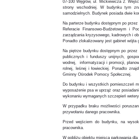
07-100 Węgrów, ul. Mickiewicza 2. Wejś
strony wschodniej. W budynku tym znaj
samodzielnych. Budynek posiada dwie k
Na parterze budynku dostępnym po przez 
Referacie Finansowo-Budżetowym i Pod
zarządzania kryzysowego, kadrowych i obs
Ponadto zlokalizowany jest gabinet wójta 
Na piętrze budynku dostępnym po przez
publicznych i funduszy unijnych, gospo
wodnej, informatyzacji i promocji, plan
rolnej, leśnej i łowieckiej. Ponadto zna
Gminny Ośrodek Pomocy Społecznej.
Do budynku i wszystkich pomieszczeń m
wyposażenie psa w uprząż oraz posiadanie
wykonaniu wymaganych szczepień wetery
W przypadku braku możliwości poruszan
przywołaniu danego pracownika.
Przed wejściem do budynku, na wysoko
pracownika.
W pobliżu obiektu miejsca parkowania dla