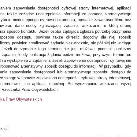
iem zapewnienia dostępności cyfrowej strony internetowej, aplikacji
żna także zażądać udostępnienia informacji za pomocą alternatywnego
ytanie niedostępnego cyfrowo dokumentu, opisanie zawartości filmu bez
zawierać dane osoby zgłaszającej żądanie, wskazanie, o którą stronę
 oraz sposób kontaktu. Jeżeli osoba żądająca zgłasza potrzebę otrzymania
sposobu dostępu, powinna także określić dogodny dla niej sposób
bliczny powinien zrealizować żądanie niezwłocznie, nie później niż w ciągu
Jeżeli dotrzymanie tego terminu nie jest możliwe, podmiot publiczny
żądanie, kiedy realizacja żądania będzie możliwa, przy czym termin ten
nia wystąpienia z żądaniem. Jeżeli zapewnienie dostępności cyfrowej nie
proponować alternatywny sposób dostępu do informacji. W przypadku, gdy
dania zapewnienia dostępności lub alternatywnego sposobu dostępu do
ć skargę w sprawie zapewniana dostępności cyfrowej strony internetowej,
 internetowej, lub aplikacji mobilnej. Po wyczerpaniu wskazanej wyżej
o Rzecznika Praw Obywatelskich.
nika Praw Obywatelskich
zacji: