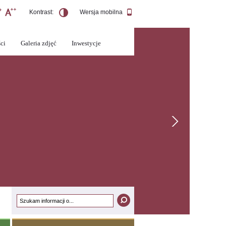
Kontrast:
Wersja mobilna
ci
Galeria zdjęć
Inwestycje