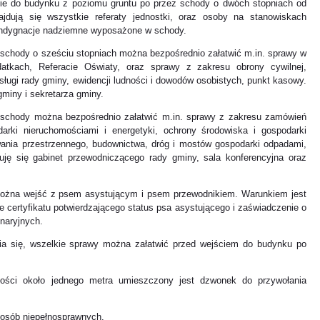
cie do budynku z poziomu gruntu po przez schody o dwóch stopniach od
dują się wszystkie referaty jednostki, oraz osoby na stanowiskach
ondygnacje nadziemne wyposażone w schody.
schody o sześciu stopniach można bezpośrednio załatwić m.in. sprawy w
atkach, Referacie Oświaty, oraz sprawy z zakresu obrony cywilnej,
ługi rady gminy, ewidencji ludności i dowodów osobistych, punkt kasowy.
gminy i sekretarza gminy.
 schody można bezpośrednio załatwić m.in. sprawy z zakresu zamówień
darki nieruchomościami i energetyki, ochrony środowiska i gospodarki
owania przestrzennego, budownictwa, dróg i mostów gospodarki odpadami,
jduję się gabinet przewodniczącego rady gminy, sala konferencyjna oraz
ożna wejść z psem asystującym i psem przewodnikiem. Warunkiem jest
 certyfikatu potwierdzającego status psa asystującego i zaświadczenie o
naryjnych.
ia się, wszelkie sprawy można załatwić przed wejściem do budynku po
ści około jednego metra umieszczony jest dzwonek do przywołania
 osób niepełnosprawnych.