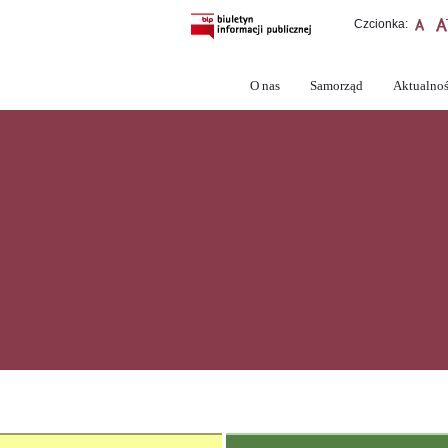
Czcionka:
O nas
Samorząd
Aktualnoś