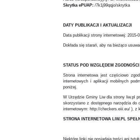
Skrytka ePUAP:
/7k1j99qqjo/skrytka
DATY PUBLIKACJI I AKTUALIZACJI
Data publikacji strony internetowej: 2015-0
Dokłada się starań, aby na bieżąco usuwać
STATUS POD WZGLĘDEM ZGODNOŚCI
Strona internetowa jest częściowo zgo
internetowych i aplikacji mobilnych po
poniżej.
W Urzędzie Gminy Liw dla strony liw.pl
skorzystano z dostępnego narzędzia do oc
internetowym: http://checkers.eiii.eu/ ), z
STRONA INTERNETOWA LIW.PL SPEŁN
Niektóre linki nie posiadają treści ani tytuł