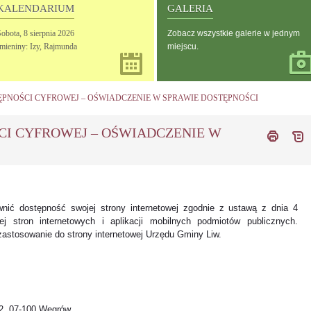
KALENDARIUM
GALERIA
Sobota,
8
sierpnia
2026
Zobacz wszystkie galerie w jednym
Imieniny: Izy, Rajmunda
miejscu.
PNOŚCI CYFROWEJ – OŚWIADCZENIE W SPRAWIE DOSTĘPNOŚCI
CI CYFROWEJ – OŚWIADCZENIE W
nić dostępność swojej strony internetowej zgodnie z ustawą z dnia 4
ej stron internetowych i aplikacji mobilnych podmiotów publicznych.
astosowanie do strony internetowej Urzędu Gminy Liw.
 2, 07-100 Węgrów