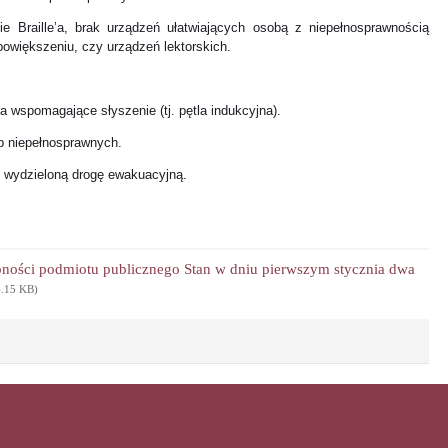
 Braille’a, brak urządzeń ułatwiających osobą z niepełnosprawnością
owiększeniu, czy urządzeń lektorskich.
 wspomagające słyszenie (tj. pętla indukcyjna).
b niepełnosprawnych.
 wydzieloną drogę ewakuacyjną.
ępności podmiotu publicznego Stan w dniu pierwszym stycznia dwa
6.15 KB)