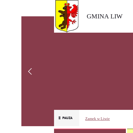
GMINA LIW
Zamek w Liwie