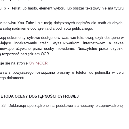
 plik, tekst lub hasło, element wyboru lub obszar tekstowy nie ma tytułu
z serwisu You Tube i nie mają dołączonych napisów dla osób głuchych,
za sobą nadmierne obciążenia dla podmiotu publicznego.
owują dokumenty cyfrowo dostępne w warstwie tekstowej, czyli dostępne w
wiające indeksowanie treści wyszukiwarkom internetowym a także
omówiące używane przez osoby niewidome. Nieczytelne przez czytniki
ą rozpoznać narzędziem OCR.
je się na stronie
OnlineOCR
ania z powyższego rozwiązania prosimy o telefon do jednostki w celu
nego dokumentu.
 METODA OCENY DOSTĘPNOŚCI CYFROWEJ
9-23. Deklarację sporządzono na podstawie samooceny przeprowadzonej