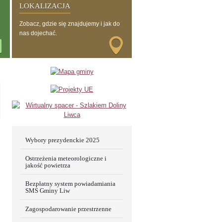
LOKALIZACJA
Zobacz, gdzie się znajdujemy i jak do
nas dojechać.
Wybory prezydenckie 2025
Ostrzeżenia meteorologiczne i
jakość powietrza
Bezpłatny system powiadamiania
SMS Gminy Liw
Zagospodarowanie przestrzenne