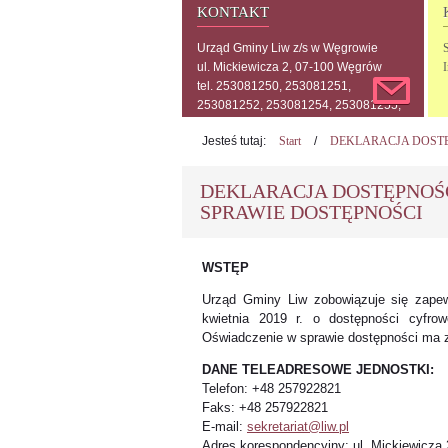
KONTAKT
Urząd Gminy Liw z/s w Węgrowie
ul. Mickiewicza 2, 07-100 Węgrów
tel. 253081250, 253081251,
253081252, 253081254, 253081255,
253081256, 253081257
Jesteś tutaj:
Start
/
DEKLARACJA DOSTĘ
DEKLARACJA DOSTĘPNOŚ
SPRAWIE DOSTĘPNOŚCI
WSTĘP
Urząd Gminy Liw zobowiązuje się zapew
kwietnia 2019 r. o dostępności cyfrow
Oświadczenie w sprawie dostępności ma z
DANE TELEADRESOWE JEDNOSTKI:
Telefon: +48 257922821
Faks: +48 257922821
E-mail:
sekretariat@liw.pl
Adres korespondencyjny: ul. Mickiewicza