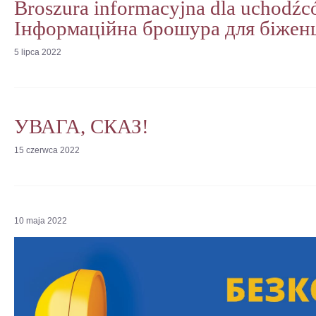
Broszura informacyjna dla uchodźc
Інформаційна брошура для біженц
5
lipca
2022
УВАГА, СКАЗ!
15
czerwca
2022
10
maja
2022