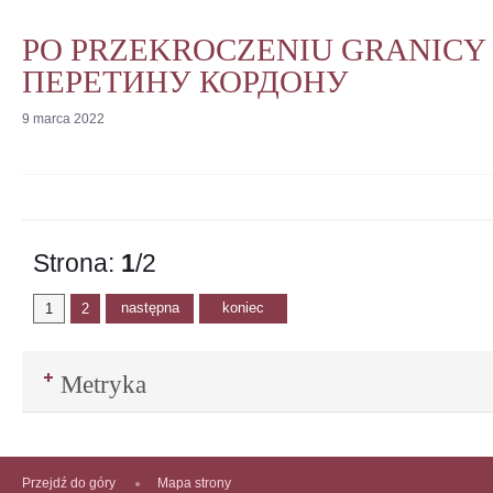
PO PRZEKROCZENIU GRANICY 
ПЕРЕТИНУ КОРДОНУ
9
marca
2022
Strona:
1
/2
następna
koniec
1
2
Metryka
Przejdź do góry
Mapa strony