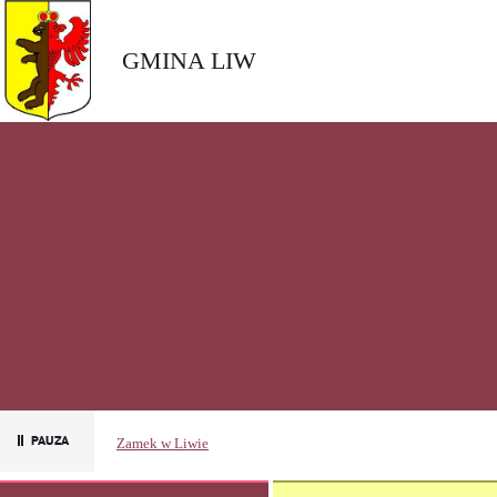
GMINA LIW
Zamek w Liwie