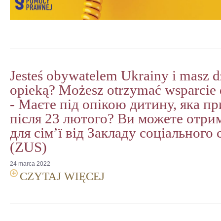
Jesteś obywatelem Ukrainy i masz 
opieką? Możesz otrzymać wsparcie 
- Mаєте під опікою дитину, яка пр
після 23 лютого? Ви можете отри
для сім’ї від Закладу соціального
(ZUS)
24
marca
2022
CZYTAJ WIĘCEJ