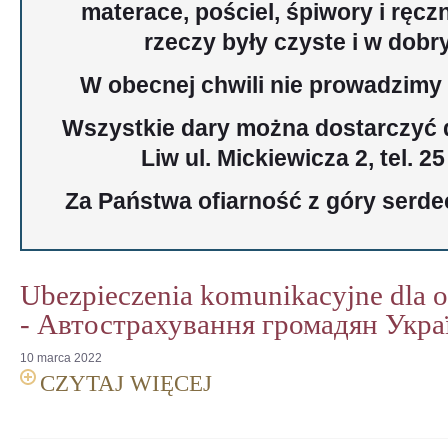
materace, pościel, śpiwory i ręcz
rzeczy były czyste i w dobr
W obecnej chwili nie prowadzimy z
Wszystkie dary można dostarczyć
Liw ul. Mickiewicza 2, tel. 2
Za Państwa ofiarność z góry serde
Ubezpieczenia komunikacyjne dla o
- Автострахування громадян Укра
10
marca
2022
CZYTAJ WIĘCEJ