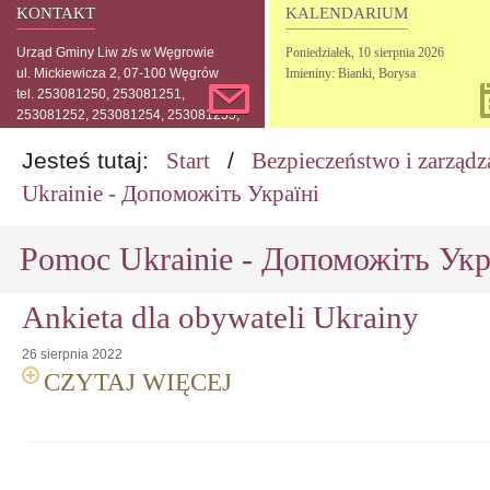
KONTAKT
KALENDARIUM
Urząd Gminy Liw z/s w Węgrowie
Poniedziałek,
10
sierpnia
2026
ul. Mickiewicza 2, 07-100 Węgrów
Imieniny: Bianki, Borysa
tel. 253081250, 253081251,
253081252, 253081254, 253081255,
253081256, 253081257
Jesteś tutaj:
Start
/
Bezpieczeństwo i zarząd
Ukrainie - Допоможіть Україні
Pomoc Ukrainie - Допоможіть Укр
Ankieta dla obywateli Ukrainy
26
sierpnia
2022
CZYTAJ WIĘCEJ