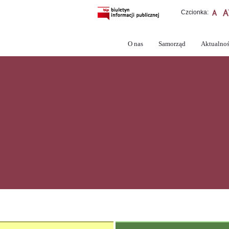
Czcionka:
O nas
Samorząd
Aktualnoś