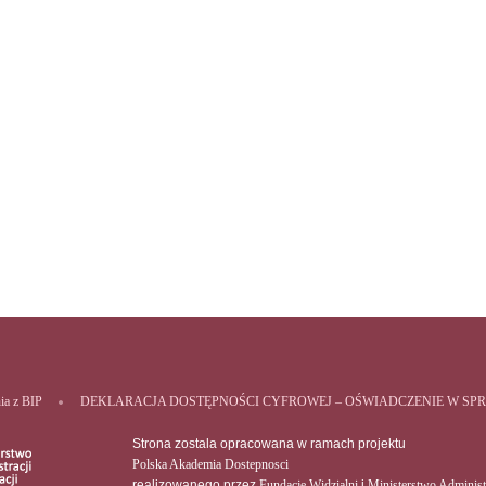
nia z BIP
DEKLARACJA DOSTĘPNOŚCI CYFROWEJ – OŚWIADCZENIE W SP
Strona zostala opracowana w ramach projektu
Polska Akademia Dostepnosci
realizowanego przez
Fundacje Widzialni
i
Ministerstwo Administr