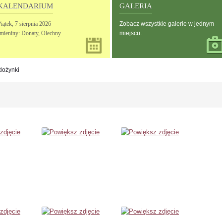
KALENDARIUM
GALERIA
iątek,
7
sierpnia
2026
Zobacz wszystkie galerie w jednym
Imieniny: Donaty, Olechny
miejscu.
 dożynki