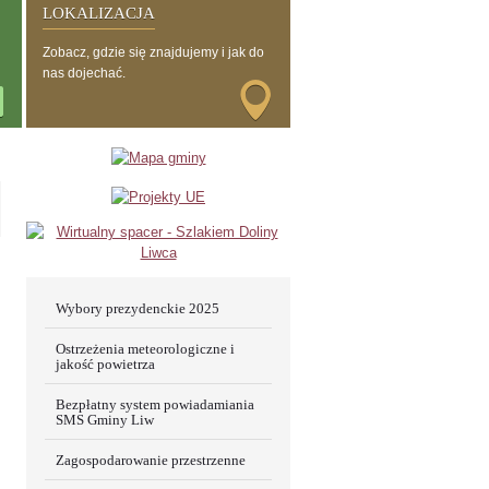
LOKALIZACJA
Zobacz, gdzie się znajdujemy i jak do
nas dojechać.
Wybory prezydenckie 2025
Ostrzeżenia meteorologiczne i
jakość powietrza
Bezpłatny system powiadamiania
SMS Gminy Liw
Zagospodarowanie przestrzenne