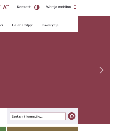
Kontrast:
Wersja mobilna
ci
Galeria zdjęć
Inwestycje