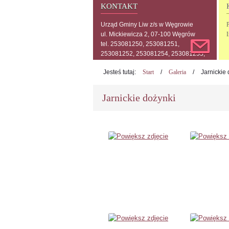
KONTAKT
Urząd Gminy Liw z/s w Węgrowie
P
ul. Mickiewicza 2, 07-100 Węgrów
tel. 253081250, 253081251,
253081252, 253081254, 253081255,
253081256, 253081257
Jesteś tutaj:
Start
/
Galeria
/
Jarnickie
Jarnickie dożynki